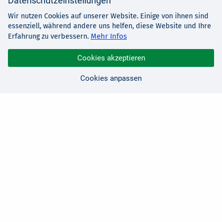
Datenschutzeinstellungen
Wir nutzen Cookies auf unserer Website. Einige von ihnen sind
essenziell, während andere uns helfen, diese Website und Ihre
Mehr Infos
Erfahrung zu verbessern.
Cookies akzeptieren
Cookies anpassen
Sie haben Fragen?
Wir sind für Sie da!
0 21 91 - 99 11 00
Montag - Freitag: 08:30 - 17:00 Uhr
E-Mail:
hallo@edv-buchversand.de