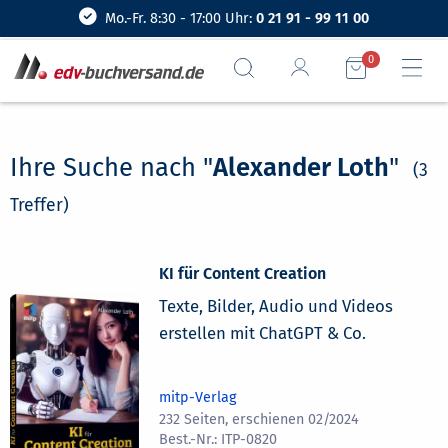
Mo.-Fr. 8:30 - 17:00 Uhr:
0 21 91 - 99 11 00
0
Ihre Suche nach "
Alexander Loth
"
(3
Treffer)
KI für Content Creation
Texte, Bilder, Audio und Videos
erstellen mit ChatGPT & Co.
mitp-Verlag
232 Seiten, erschienen 02/2024
ITP-0820