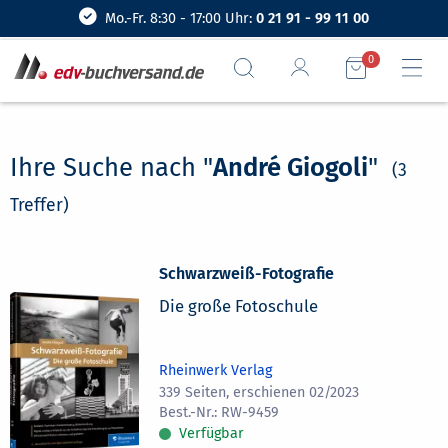
Mo.-Fr. 8:30 - 17:00 Uhr:
0 21 91 - 99 11 00
0
Ihre Suche nach "
André Giogoli
"
(3
Treffer)
Schwarzweiß-Fotografie
Die große Fotoschule
Rheinwerk Verlag
339 Seiten, erschienen 02/2023
RW-9459
Verfügbar