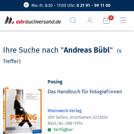
Mo.-Fr. 8:30 - 17:00 Uhr:
0 21 91 - 99 11 00
0
Ihre Suche nach "
Andreas Bübl
"
(4
Treffer)
Posing
Das Handbuch für Fotograf:innen
Rheinwerk Verlag
309 Seiten, erschienen 02/2024
RW-9514
Verfügbar