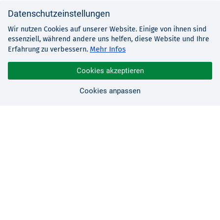
Datenschutzeinstellungen
Wir nutzen Cookies auf unserer Website. Einige von ihnen sind
essenziell, während andere uns helfen, diese Website und Ihre
Mehr Infos
Erfahrung zu verbessern.
Cookies akzeptieren
Cookies anpassen
Sie haben Fragen?
Wir sind für Sie da!
0 21 91 - 99 11 00
Montag - Freitag: 08:30 - 17:00 Uhr
E-Mail:
hallo@edv-buchversand.de