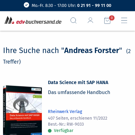
Mo.-Fr. 8:30 - 17:00 Uhr:
0 21 91 - 99 11 00
0
Ihre Suche nach "
Andreas Forster
"
(2
Treffer)
Data Science mit SAP HANA
Das umfassende Handbuch
Rheinwerk Verlag
407 Seiten, erschienen 11/2022
RW-9033
Verfügbar