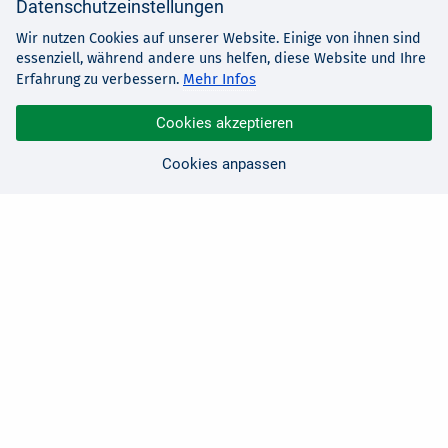
Datenschutzeinstellungen
Wir nutzen Cookies auf unserer Website. Einige von ihnen sind
essenziell, während andere uns helfen, diese Website und Ihre
Mehr Infos
Erfahrung zu verbessern.
Cookies akzeptieren
Cookies anpassen
Sie haben Fragen?
Wir sind für Sie da!
0 21 91 - 99 11 00
Montag - Freitag: 08:30 - 17:00 Uhr
E-Mail:
hallo@edv-buchversand.de