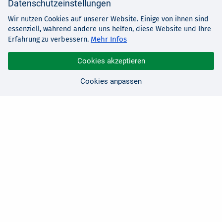
Datenschutzeinstellungen
Wir nutzen Cookies auf unserer Website. Einige von ihnen sind
essenziell, während andere uns helfen, diese Website und Ihre
Mehr Infos
Erfahrung zu verbessern.
Cookies akzeptieren
Cookies anpassen
Sie haben Fragen?
Wir sind für Sie da!
0 21 91 - 99 11 00
Montag - Freitag: 08:30 - 17:00 Uhr
E-Mail:
hallo@edv-buchversand.de