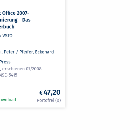
 Office 2007-
ierung - Das
erbuch
u VSTO
, Peter / Pfeifer, Eckehard
 Press
n, erschienen 07/2008
MSE-5415
47,20
Download