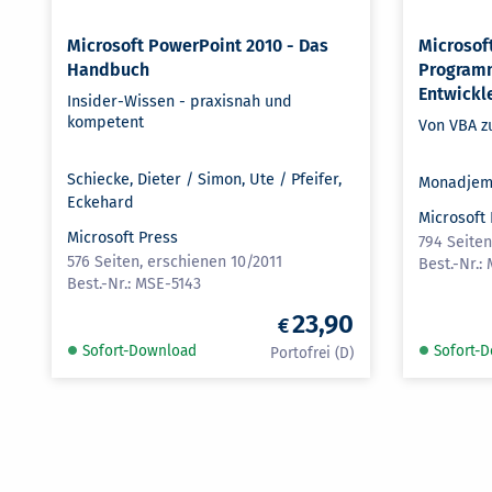
Microsoft PowerPoint 2010 - Das
Microsoft
Handbuch
Programm
Entwickl
Insider-Wissen - praxisnah und
kompetent
Von VBA z
Schiecke, Dieter / Simon, Ute / Pfeifer,
Monadjemi
Eckehard
Microsoft
Microsoft Press
794 Seite
576 Seiten, erschienen 10/2011
MSE-5143
23,90
Sofort-Download
Sofort-