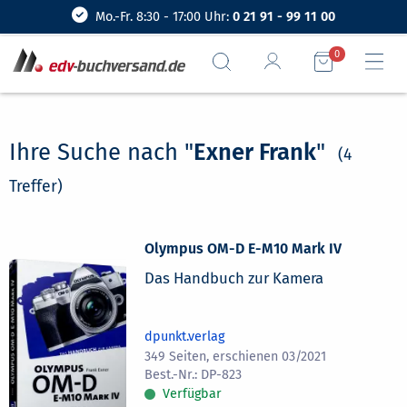
Mo.-Fr. 8:30 - 17:00 Uhr:
0 21 91 - 99 11 00
0
Ihre Suche nach "
Exner Frank
"
(4
Treffer)
Olympus OM-D E-M10 Mark IV
Das Handbuch zur Kamera
dpunkt.verlag
349 Seiten, erschienen 03/2021
DP-823
Verfügbar