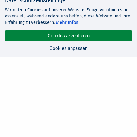
Datenschutzeinstellungen
Wir nutzen Cookies auf unserer Website. Einige von ihnen sind
essenziell, während andere uns helfen, diese Website und Ihre
Mehr Infos
Erfahrung zu verbessern.
Cookies akzeptieren
Cookies anpassen
Sie haben Fragen?
Wir sind für Sie da!
0 21 91 - 99 11 00
Montag - Freitag: 08:30 - 17:00 Uhr
E-Mail:
hallo@edv-buchversand.de