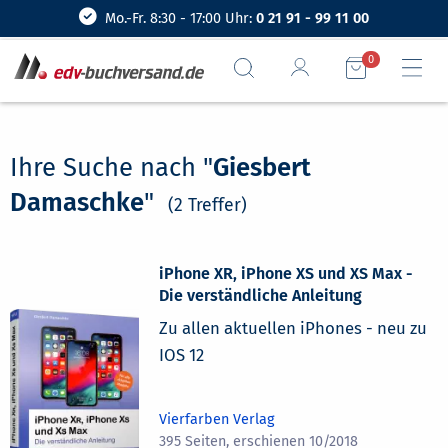
Mo.-Fr. 8:30 - 17:00 Uhr:
0 21 91 - 99 11 00
0
Ihre Suche nach "
Giesbert
Damaschke
"
(2 Treffer)
iPhone XR, iPhone XS und XS Max -
Die verständliche Anleitung
Zu allen aktuellen iPhones - neu zu
IOS 12
Vierfarben Verlag
395 Seiten, erschienen 10/2018