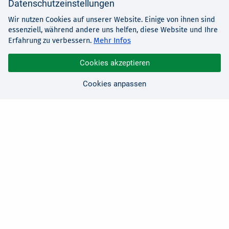
Datenschutzeinstellungen
Wir nutzen Cookies auf unserer Website. Einige von ihnen sind
essenziell, während andere uns helfen, diese Website und Ihre
Mehr Infos
Erfahrung zu verbessern.
Cookies akzeptieren
Cookies anpassen
Sie haben Fragen?
Wir sind für Sie da!
0 21 91 - 99 11 00
Montag - Freitag: 08:30 - 17:00 Uhr
E-Mail:
hallo@edv-buchversand.de