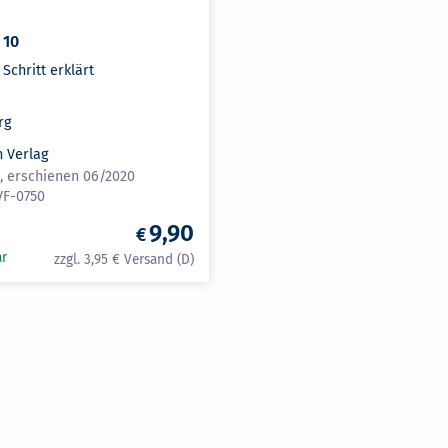
 10
 Schritt erklärt
rg
n Verlag
n, erschienen 06/2020
VF-0750
9,90
ar
3,95