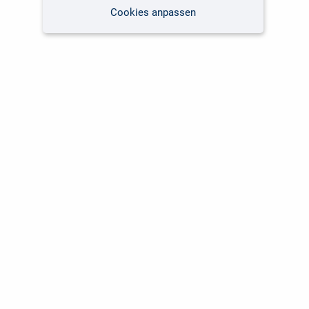
Cookies anpassen
Kundenservice
Unsere Themen
Versandkosten
Software
Lieferzeiten
Fachbücher Computing
Kunden international
Fachbücher Fotografie
Über uns
Marken-Shops
Für Unternehmen
NIS-2