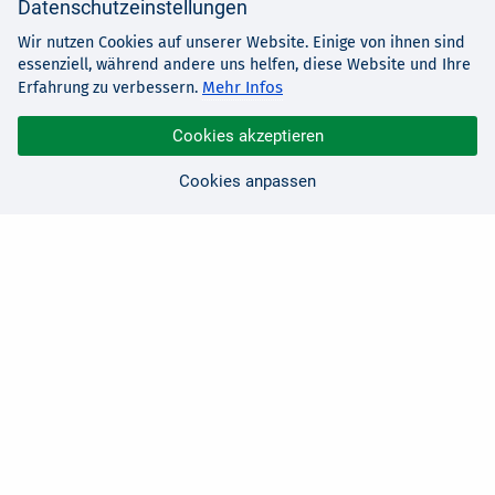
Datenschutzeinstellungen
Wir nutzen Cookies auf unserer Website. Einige von ihnen sind
essenziell, während andere uns helfen, diese Website und Ihre
Mehr Infos
Erfahrung zu verbessern.
Cookies akzeptieren
Cookies anpassen
Sie haben Fragen?
Wir sind für Sie da!
0 21 91 - 99 11 00
Montag - Freitag: 08:30 - 17:00 Uhr
E-Mail:
hallo@edv-buchversand.de