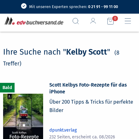
Mit unseren Experten sprechen:
0 21 91 - 99 11 00
0
Ihre Suche nach "
Kelby Scott
"
(8
Treffer)
Scott Kelbys Foto-Rezepte für das
iPhone
Über 200 Tipps & Tricks für perfekte
Bilder
dpunkt.verlag
232 Seiten, erscheint ca. 08/2026