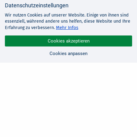
Datenschutzeinstellungen
Wir nutzen Cookies auf unserer Website. Einige von ihnen sind
essenziell, während andere uns helfen, diese Website und Ihre
Mehr Infos
Erfahrung zu verbessern.
Cookies akzeptieren
Cookies anpassen
Sie haben Fragen?
Wir sind für Sie da!
0 21 91 - 99 11 00
Montag - Freitag: 08:30 - 17:00 Uhr
E-Mail:
hallo@edv-buchversand.de