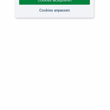
Cookies akzeptieren
Cookies anpassen
Kundenservice
Unsere Themen
Versandkosten
Software
Lieferzeiten
Fachbücher Computing
Kunden international
Fachbücher Fotografie
Über uns
Marken-Shops
Für Unternehmen