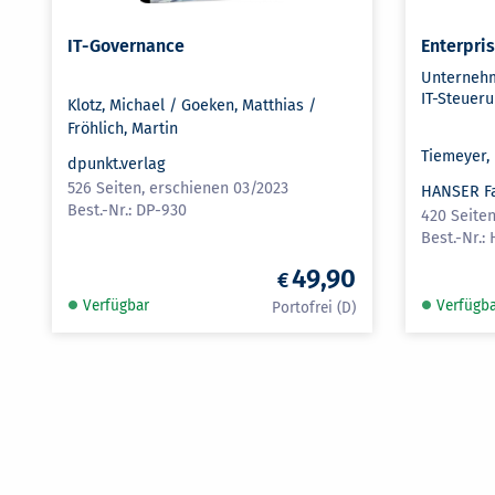
IT-Governance
Enterpri
Unternehm
IT-Steuerun
Klotz, Michael / Goeken, Matthias /
Fröhlich, Martin
Tiemeyer, 
dpunkt.verlag
526 Seiten, erschienen 03/2023
HANSER F
DP-930
420 Seiten
49,90
Verfügbar
Verfügb