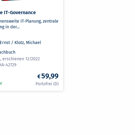
se IT-Governance
ensweite IT-Planung, zentrale
g in der...
Ernst / Klotz, Michael
achbuch
, erschienen 12/2022
HA-42729
59,99
ar