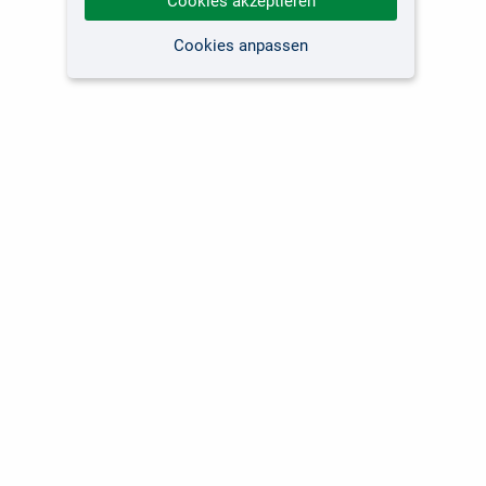
Cookies akzeptieren
Cookies anpassen
Kundenservice
Unsere Themen
Versandkosten
Software
Lieferzeiten
Fachbücher Computing
Kunden international
Fachbücher Fotografie
Über uns
Marken-Shops
Für Unternehmen