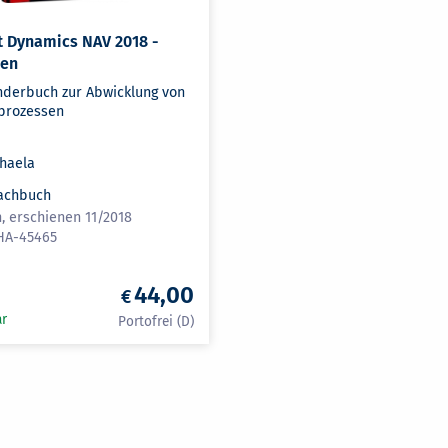
t Dynamics NAV 2018 -
gen
derbuch zur Abwicklung von
prozessen
chaela
achbuch
, erschienen 11/2018
HA-45465
44,00
ar