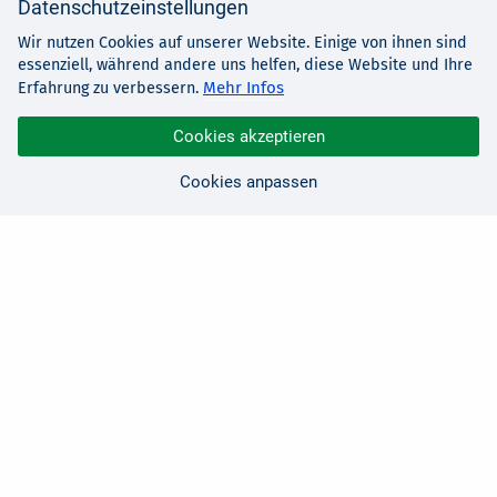
Datenschutzeinstellungen
Wir nutzen Cookies auf unserer Website. Einige von ihnen sind
essenziell, während andere uns helfen, diese Website und Ihre
Mehr Infos
Erfahrung zu verbessern.
Cookies akzeptieren
Cookies anpassen
Sie haben Fragen?
Wir sind für Sie da!
0 21 91 - 99 11 00
Montag - Freitag: 08:30 - 17:00 Uhr
E-Mail:
hallo@edv-buchversand.de