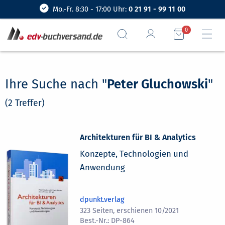
Mo.-Fr. 8:30 - 17:00 Uhr:
0 21 91 - 99 11 00
0
Ihre Suche nach "
Peter Gluchowski
"
(2 Treffer)
Architekturen für BI & Analytics
Konzepte, Technologien und
Anwendung
dpunkt.verlag
323 Seiten, erschienen 10/2021
DP-864