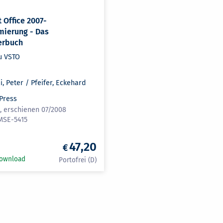
 Office 2007-
ierung - Das
erbuch
u VSTO
, Peter / Pfeifer, Eckehard
 Press
n, erschienen 07/2008
MSE-5415
47,20
Download