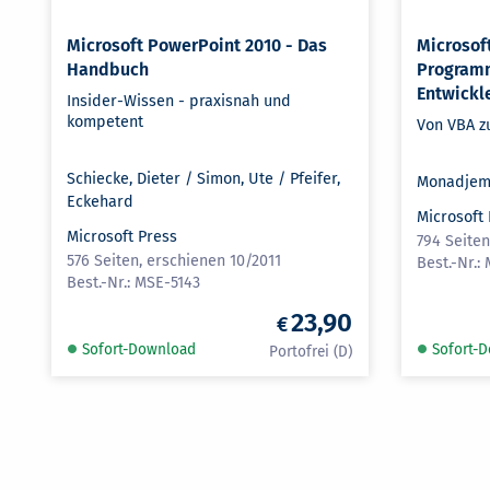
Microsoft PowerPoint 2010 - Das
Microsoft
Handbuch
Programm
Entwickl
Insider-Wissen - praxisnah und
kompetent
Von VBA z
Schiecke, Dieter / Simon, Ute / Pfeifer,
Monadjemi
Eckehard
Microsoft
Microsoft Press
794 Seite
576 Seiten, erschienen 10/2011
MSE-5143
23,90
Sofort-Download
Sofort-