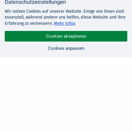
Datenschutzeinstellungen
Wir nutzen Cookies auf unserer Website. Einige von ihnen sind
essenziell, während andere uns helfen, diese Website und Ihre
Mehr Infos
Erfahrung zu verbessern.
Cookies akzeptieren
Cookies anpassen
Sie haben Fragen?
Wir sind für Sie da!
0 21 91 - 99 11 00
Montag - Freitag: 08:30 - 17:00 Uhr
E-Mail:
hallo@edv-buchversand.de