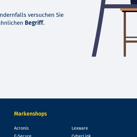
ndernfalls versuchen Sie
ähnlichen
Begriff
.
Markenshops
Acronis
Lexware
F-Secure
CyberLink