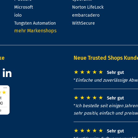
Microsoft
Norton LifeLock
iolo
embarcadero
Tungsten Automation
WithSecure
mehr Markenshops
ke
Neue Trusted Shops Kun
★
★
★
★
★
Sehr gut
"
Einfache und zuverlässige Abwi
...
★
★
★
★
★
★
★
t
Sehr gut
00
"
Ich bestelle seit einigen Jahr
e
sehr positiv, einfach und preis
★
★
★
★
★
Sehr gut