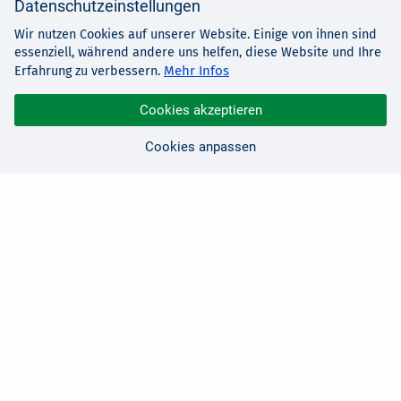
Datenschutzeinstellungen
Wir nutzen Cookies auf unserer Website. Einige von ihnen sind
essenziell, während andere uns helfen, diese Website und Ihre
Mehr Infos
Erfahrung zu verbessern.
Cookies akzeptieren
Cookies anpassen
Sie haben Fragen?
Wir sind für Sie da!
0 21 91 - 99 11 00
Montag - Freitag: 08:30 - 17:00 Uhr
E-Mail:
hallo@edv-buchversand.de