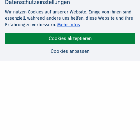
Datenschutzeinstellungen
Wir nutzen Cookies auf unserer Website. Einige von ihnen sind
essenziell, während andere uns helfen, diese Website und Ihre
Mehr Infos
Erfahrung zu verbessern.
Cookies akzeptieren
Cookies anpassen
Sie haben Fragen?
Wir sind für Sie da!
0 21 91 - 99 11 00
Montag - Freitag: 08:30 - 17:00 Uhr
E-Mail:
hallo@edv-buchversand.de