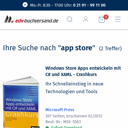
Mo.-Fr. 8:30 - 17:00 Uhr:
0 21 91 - 99 11 00
0
Ihre Suche nach "
app store
"
(2 Treffer)
Windows Store Apps entwickeln mit
C# und XAML - Crashkurs
Ihr Schnelleinstieg in neue
Technologien und Tools
Microsoft Press
397 Seiten, erschienen 02/2013
MSE-5563
Sofort-Download