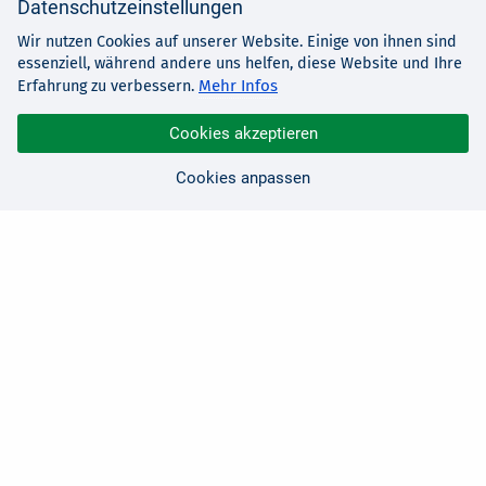
Datenschutzeinstellungen
Wir nutzen Cookies auf unserer Website. Einige von ihnen sind
essenziell, während andere uns helfen, diese Website und Ihre
Mehr Infos
Erfahrung zu verbessern.
Cookies akzeptieren
Cookies anpassen
Sie haben Fragen?
Wir sind für Sie da!
0 21 91 - 99 11 00
Montag - Freitag: 08:30 - 17:00 Uhr
E-Mail:
hallo@edv-buchversand.de