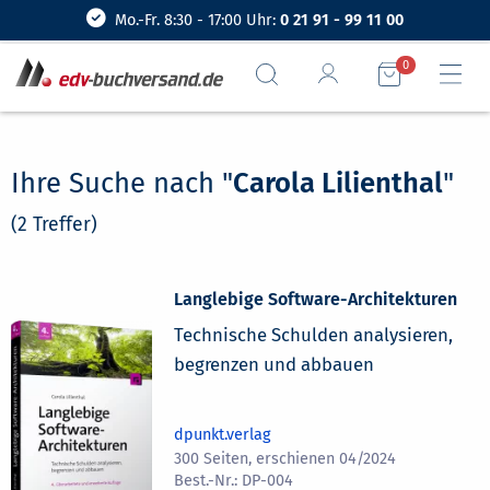
Mo.-Fr. 8:30 - 17:00 Uhr:
0 21 91 - 99 11 00
0
Ihre Suche nach "
Carola Lilienthal
"
(2 Treffer)
Langlebige Software-Architekturen
Technische Schulden analysieren,
begrenzen und abbauen
dpunkt.verlag
300 Seiten, erschienen 04/2024
DP-004