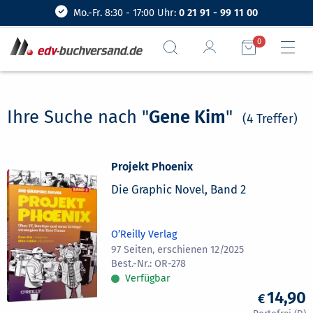
Mo.-Fr. 8:30 - 17:00 Uhr:
0 21 91 - 99 11 00
0
Ihre Suche nach "
Gene Kim
"
(4 Treffer)
Projekt Phoenix
Die Graphic Novel, Band 2
O’Reilly Verlag
97 Seiten, erschienen 12/2025
OR-278
Verfügbar
14,90