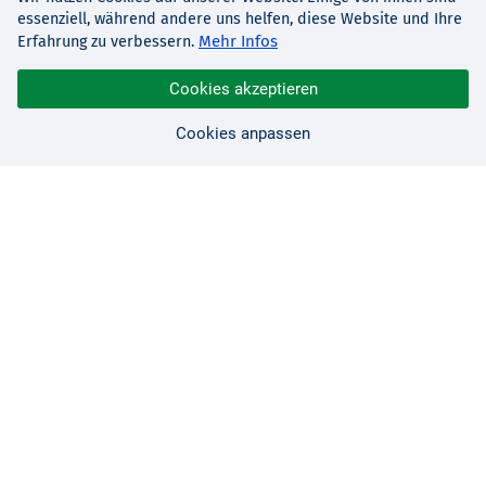
essenziell, während andere uns helfen, diese Website und Ihre
Mehr Infos
Erfahrung zu verbessern.
Cookies akzeptieren
Cookies anpassen
Sie haben Fragen?
Wir sind für Sie da!
0 21 91 - 99 11 00
Montag - Freitag: 08:30 - 17:00 Uhr
E-Mail:
hallo@edv-buchversand.de
Zertifizierter Shop