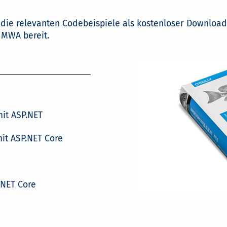
 die relevanten Codebeispiele als kostenloser Downloa
/MWA bereit.
it ASP.NET
it ASP.NET Core
.NET Core