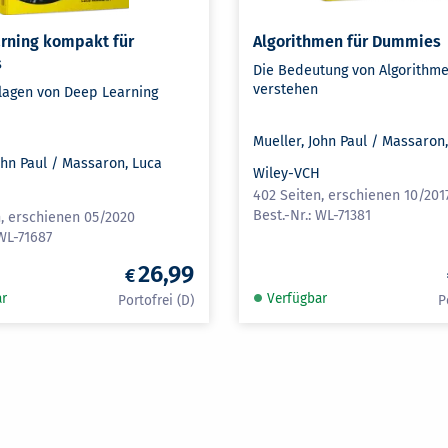
rning kompakt für
Algorithmen für Dummies
s
Die Bedeutung von Algorithm
verstehen
lagen von Deep Learning
Mueller, John Paul / Massaron
ohn Paul / Massaron, Luca
Wiley-VCH
H
402 Seiten, erschienen 10/201
WL-71381
n, erschienen 05/2020
WL-71687
26,99
ar
Verfügbar