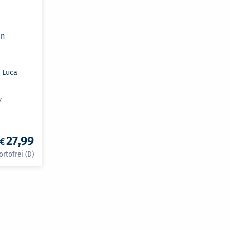
en
, Luca
7
27,99