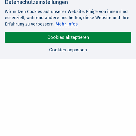
Datenschutzeinstellungen
Wir nutzen Cookies auf unserer Website. Einige von ihnen sind
essenziell, während andere uns helfen, diese Website und Ihre
Mehr Infos
Erfahrung zu verbessern.
Cookies akzeptieren
Cookies anpassen
Sie haben Fragen?
Wir sind für Sie da!
0 21 91 - 99 11 00
Montag - Freitag: 08:30 - 17:00 Uhr
E-Mail:
hallo@edv-buchversand.de