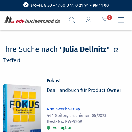
Mo.-Fr. 8:30 - 17:00 Uhr:
0 21 91 - 99 11 00
0
Ihre Suche nach "
Julia Dellnitz
"
(2
Treffer)
Fokus!
Das Handbuch für Product Owner
Rheinwerk Verlag
444 Seiten, erschienen 05/2023
RW-9269
Verfügbar