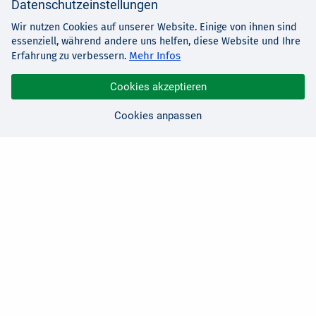
Datenschutzeinstellungen
Wir nutzen Cookies auf unserer Website. Einige von ihnen sind
essenziell, während andere uns helfen, diese Website und Ihre
Mehr Infos
Erfahrung zu verbessern.
Cookies akzeptieren
Cookies anpassen
Sie haben Fragen?
Wir sind für Sie da!
0 21 91 - 99 11 00
Montag - Freitag: 08:30 - 17:00 Uhr
E-Mail:
hallo@edv-buchversand.de