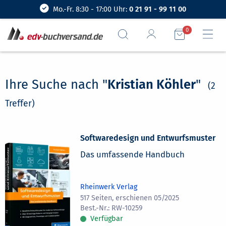
Mo.-Fr. 8:30 - 17:00 Uhr:
0 21 91 - 99 11 00
0
Ihre Suche nach "
Kristian Köhler
"
(2
Treffer)
Softwaredesign und Entwurfsmuster
Das umfassende Handbuch
Rheinwerk Verlag
517 Seiten, erschienen 05/2025
RW-10259
Verfügbar