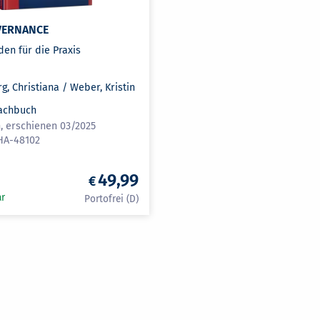
VERNANCE
den für die Praxis
g, Christiana / Weber, Kristin
achbuch
n, erschienen 03/2025
HA-48102
49,99
ar