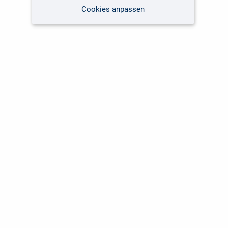
Cookies anpassen
Kundenservice
Unsere Themen
Versandkosten
Software
Lieferzeiten
Fachbücher Computing
Kunden international
Fachbücher Fotografie
Über uns
Marken-Shops
Für Unternehmen
NIS-2