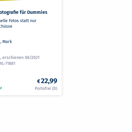
otografie für Dummies
elle Fotos statt nur
chüsse
, Mark
H
n, erschienen 08/2021
WL-71881
22,99
ar