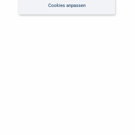
Cookies anpassen
Kundenservice
Unsere Themen
Versandkosten
Software
Lieferzeiten
Fachbücher Computing
Kunden international
Fachbücher Fotografie
Über uns
Marken-Shops
Für Unternehmen
NIS-2