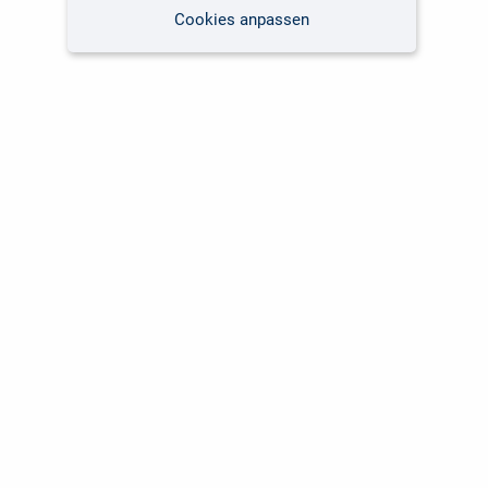
Cookies anpassen
Kundenservice
Unsere Themen
Versandkosten
Software
Lieferzeiten
Fachbücher Computing
Kunden international
Fachbücher Fotografie
Über uns
Marken-Shops
Für Unternehmen
NIS-2