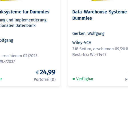
nksysteme für Dummies
Data-Warehouse-Systeme 
Dummies
ung und Implementierung
ationalen Datenbank
Gerken, Wolfgang
olfgang
Wiley-VCH
318 Seiten, erschienen 09/201
H
WL-71447
, erschienen 02/2023
WL-72037
24,99
ar
Verfügbar