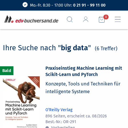
Mo.-Fr. 8:30 - 17:00 Uhr:
0 21 91 - 99 11 00
0
Ihre Suche nach "
big data
"
(6 Treffer)
Praxiseinstieg Machine Learning mit
Scikit-Learn und PyTorch
Konzepte, Tools und Techniken für
intelligente Systeme
O’Reilly Verlag
896 Seiten, erscheint ca. 08/2026
OR-291
Vorbestellen