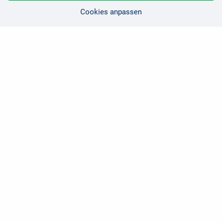
Cookies anpassen
Sie haben Fragen?
Wir sind für Sie da!
0 21 91 - 99 11 00
Montag - Freitag: 08:30 - 17:00 Uhr
E-Mail:
hallo@edv-buchversand.de
Zertifizierter Shop
...
★
★
★
★
★
Sehr gut
4,90
/5,00