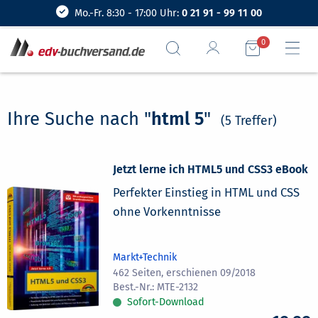
Mo.-Fr. 8:30 - 17:00 Uhr:
0 21 91 - 99 11 00
0
Ihre Suche nach "
html 5
"
(5 Treffer)
Jetzt lerne ich HTML5 und CSS3 eBook
Perfekter Einstieg in HTML und CSS
ohne Vorkenntnisse
Markt+Technik
462 Seiten, erschienen 09/2018
MTE-2132
Sofort-Download