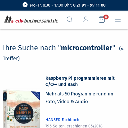
Mo.-Fr. 8:30 - 17:00 Uhr:
0 21 91 - 99 11 00
0
Ihre Suche nach "
microcontroller
"
(4
Treffer)
Raspberry Pi programmieren mit
C/C++ und Bash
Mehr als 50 Programme rund um
Foto, Video & Audio
HANSER Fachbuch
796 Seiten, erschienen 05/2018