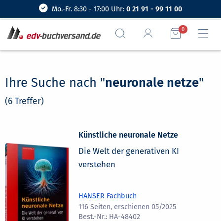
Mo.-Fr. 8:30 - 17:00 Uhr:
0 21 91 - 99 11 00
0
Ihre Suche nach "
neuronale netze
"
(6 Treffer)
Künstliche neuronale Netze
Die Welt der generativen KI
verstehen
HANSER Fachbuch
116 Seiten, erschienen 05/2025
HA-48402