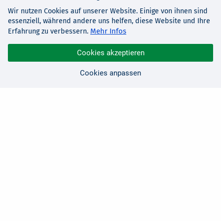
Wir nutzen Cookies auf unserer Website. Einige von ihnen sind
essenziell, während andere uns helfen, diese Website und Ihre
Mehr Infos
Erfahrung zu verbessern.
Cookies akzeptieren
Cookies anpassen
Sie haben Fragen?
Wir sind für Sie da!
0 21 91 - 99 11 00
Montag - Freitag: 08:30 - 17:00 Uhr
E-Mail:
hallo@edv-buchversand.de