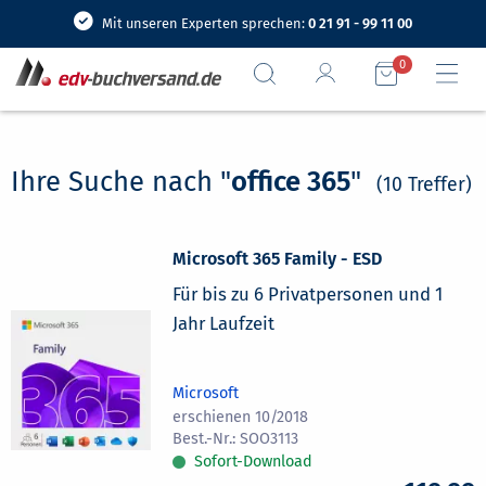
Mit unseren Experten sprechen:
0 21 91 - 99 11 00
0
Ihre Suche nach "
office 365
"
(10 Treffer)
Microsoft 365 Family - ESD
Für bis zu 6 Privatpersonen und 1
Jahr Laufzeit
Microsoft
erschienen 10/2018
SOO3113
Sofort-Download