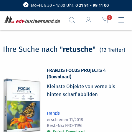
Mo.-Fr. 8:30 - 17:00 Uhr:
0 21 91 - 99 11 00
0
Ihre Suche nach "
retusche
"
(12 Treffer)
FRANZIS FOCUS PROJECTS 4
(Download)
Kleinste Objekte von vorne bis
hinten scharf abbilden
Franzis
erschienen 11/2018
FRO-1196
Sofort-Download