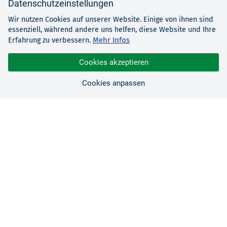
Datenschutzeinstellungen
Wir nutzen Cookies auf unserer Website. Einige von ihnen sind
essenziell, während andere uns helfen, diese Website und Ihre
Mehr Infos
Erfahrung zu verbessern.
Cookies akzeptieren
Cookies anpassen
Sie haben Fragen?
Wir sind für Sie da!
0 21 91 - 99 11 00
Montag - Freitag: 08:30 - 17:00 Uhr
E-Mail:
hallo@edv-buchversand.de