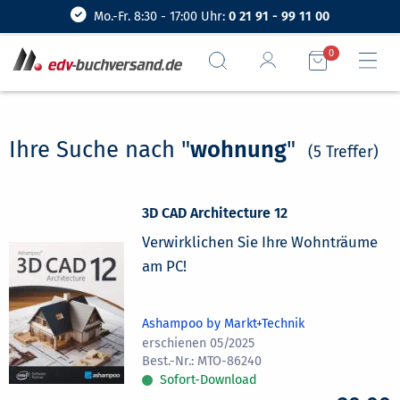
Mo.-Fr. 8:30 - 17:00 Uhr:
0 21 91 - 99 11 00
0
Ihre Suche nach "
wohnung
"
(5 Treffer)
3D CAD Architecture 12
Verwirklichen Sie Ihre Wohnträume
am PC!
Ashampoo by Markt+Technik
erschienen 05/2025
MTO-86240
Sofort-Download