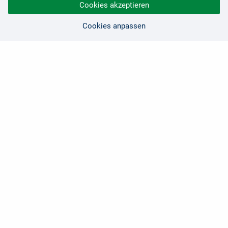
Cookies akzeptieren
Cookies anpassen
Sie haben Fragen?
Wir sind für Sie da!
0 21 91 - 99 11 00
Montag - Freitag: 08:30 - 17:00 Uhr
E-Mail:
hallo@edv-buchversand.de
Zertifizierter Shop
...
★
★
★
★
★
Sehr gut