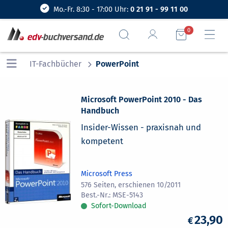
Mo.-Fr. 8:30 - 17:00 Uhr:
0 21 91 - 99 11 00
0
IT-Fachbücher
PowerPoint
Microsoft PowerPoint 2010 - Das
Handbuch
Insider-Wissen - praxisnah und
kompetent
Microsoft Press
576 Seiten, erschienen 10/2011
MSE-5143
Sofort-Download
23,90