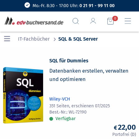
Mo.-Fr. 8:30 - 17:00 Uhr:
0 21 91 - 99 11 00
0
IT-Fachbücher
SQL & SQL Server
SQL für Dummies
Datenbanken erstellen, verwalten
und optimieren
Wiley-VCH
351 Seiten, erschienen 07/2025
WL-72190
Verfügbar
22,00