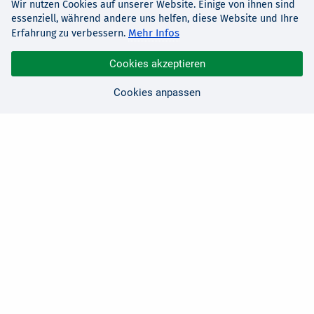
Wir nutzen Cookies auf unserer Website. Einige von ihnen sind
essenziell, während andere uns helfen, diese Website und Ihre
Mehr Infos
Erfahrung zu verbessern.
Cookies akzeptieren
Cookies anpassen
Sie haben Fragen?
Wir sind für Sie da!
0 21 91 - 99 11 00
Montag - Freitag: 08:30 - 17:00 Uhr
E-Mail:
hallo@edv-buchversand.de