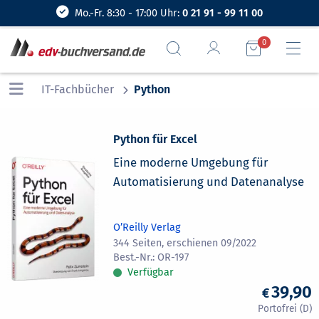
Mo.-Fr. 8:30 - 17:00 Uhr:
0 21 91 - 99 11 00
0
IT-Fachbücher
Python
Python für Excel
Eine moderne Umgebung für
Automatisierung und Datenanalyse
O’Reilly Verlag
344 Seiten, erschienen 09/2022
OR-197
Verfügbar
39,90