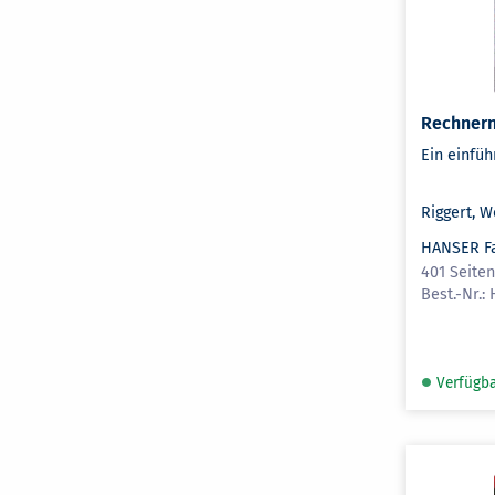
Rechner
Ein einfü
Riggert, W
HANSER F
401 Seite
Verfügb