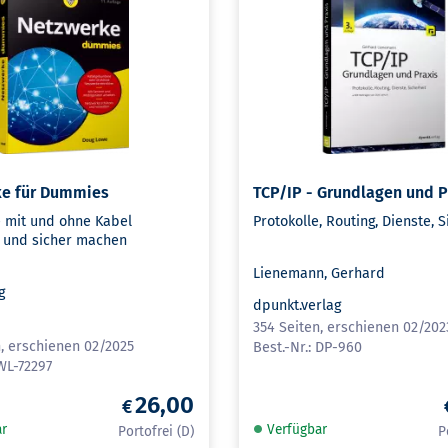
ke für Dummies
TCP/IP - Grundlagen und P
 mit und ohne Kabel
Protokolle, Routing, Dienste, S
n und sicher machen
Lienemann, Gerhard
g
dpunkt.verlag
H
354 Seiten, erschienen 02/202
n, erschienen 02/2025
DP-960
WL-72297
26,00
ar
Verfügbar