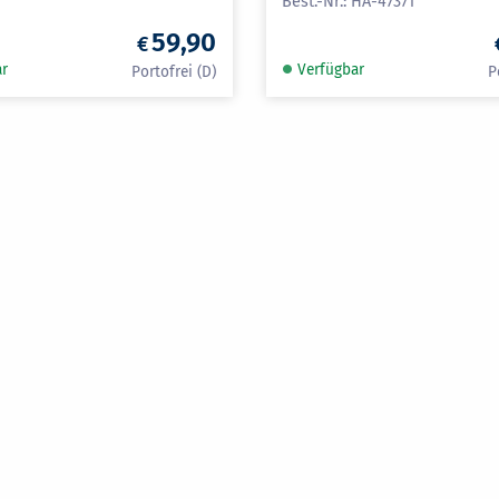
HA-47371
59,90
ar
Verfügbar