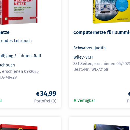
netze
Computernetze für Dummi
hrendes Lehrbuch
Schwarzer, Judith
olfgang / Lübben, Ralf
Wiley-VCH
331 Seiten, erschienen 05/202
achbuch
WL-72168
n, erschienen 09/2025
HA-48429
34,99
ar
Verfügbar