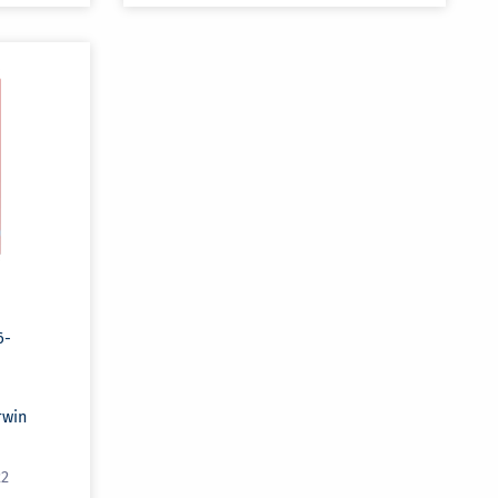
6-
rwin
22