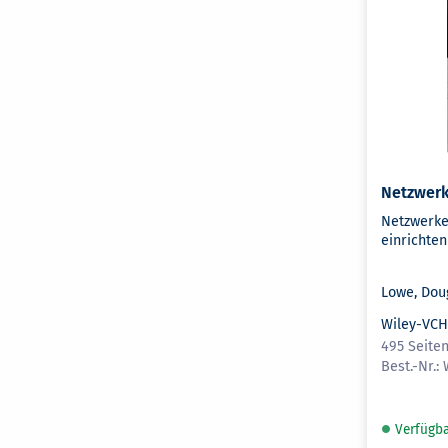
Netzwer
Netzwerke
einrichte
Lowe, Dou
Wiley-VC
495 Seite
Verfügb