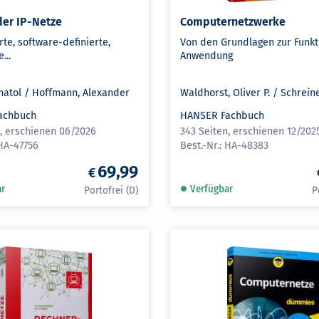
der IP-Netze
Computernetzwerke
erte, software-definierte,
Von den Grundlagen zur Funkt
...
Anwendung
natol / Hoffmann, Alexander
Waldhorst, Oliver P. / Schrein
achbuch
HANSER Fachbuch
n, erschienen 06/2026
343 Seiten, erschienen 12/202
HA-47756
HA-48383
69,99
ar
Verfügbar