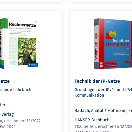
netze
Technik der IP-Netze
ssende Lehrbuch
Grundlagen der IPv4- und IPv
Kommunikation
ter
Badach, Anatol / Hoffmann, E
 Verlag
HANSER Fachbuch
n, erschienen 12/2022
1156 Seiten, erschienen 12/20
RW-9094