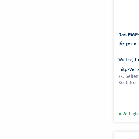
Das PMP
Die gezie
Wuttke, T
mitp-Verl
275 Seiten
Verfügb