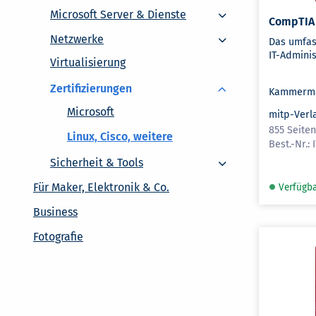
Microsoft Server & Dienste
Microsoft Server & Dienste
CompTIA
Netzwerke
Netzwerke
Das umfas
IT-Administ
Virtualisierung
Zertifizierungen
Kammerma
Microsoft
mitp-Verl
855 Seite
Linux, Cisco, weitere
Sicherheit & Tools
Sicherheit & Tools
Für Maker, Elektronik & Co.
Verfügb
Business
Fotografie