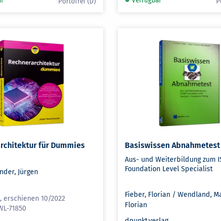
ar
Verfügbar
rchitektur für Dummies
Basiswissen Abnahmetest
Aus- und Weiterbildung zum 
Foundation Level Specialist
der, Jürgen
H
Fieber, Florian / Wendland, M
, erschienen 10/2022
Florian
WL-71850
dpunkt.verlag