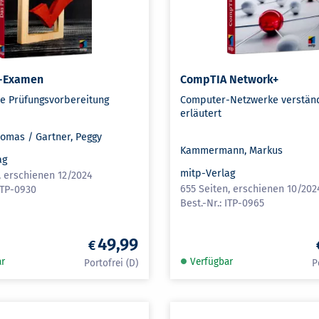
-Examen
CompTIA Network+
lte Prüfungsvorbereitung
Computer-Netzwerke verständ
erläutert
homas / Gartner, Peggy
Kammermann, Markus
ag
mitp-Verlag
, erschienen 12/2024
655 Seiten, erschienen 10/202
ITP-0930
ITP-0965
49,99
ar
Verfügbar