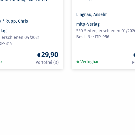
Lingnau, Anselm
s / Rupp, Chris
mitp-Verlag
rlag
550 Seiten, erschienen 01/202
ITP-956
, erschienen 04/2021
DP-814
29,90
ar
Verfügbar