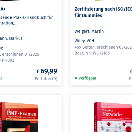
 A+
Zertifizierung nach ISO/IE
für Dummies
sende Praxis-Handbuch für
ration,...
Weigert, Martin
nn, Markus
Wiley-VCH
459 Seiten, erschienen 05/202
ag
WL-72185
n, erschienen 01/2026
ITP-1082
69,99
ar
Verfügbar