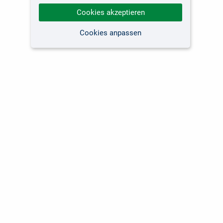
Cookies akzeptieren
Cookies anpassen
Kundenservice
Unsere Themen
Versandkosten
Software
Lieferzeiten
Fachbücher Computing