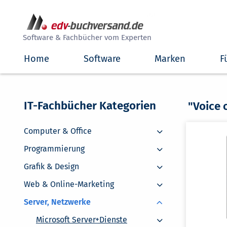
##
Software & Fachbücher vom Experten
Home
Software
Marken
F
IT-Fachbücher Kategorien
"Voice 
Computer & Office
Computer & Office
Programmierung
Programmierung
Grafik & Design
Grafik & Design
Web & Online-Marketing
Web & Online-Marketing
Server, Netzwerke
Microsoft Server+Dienste
Microsoft Server+Dienste