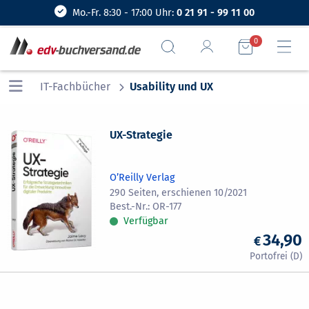
Mo.-Fr. 8:30 - 17:00 Uhr:
0 21 91 - 99 11 00
0
IT-Fachbücher
Usability und UX
UX-Strategie
O’Reilly Verlag
290 Seiten, erschienen 10/2021
OR-177
Verfügbar
34,90