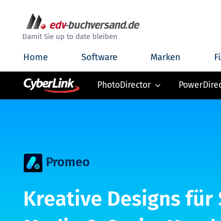
##
Damit Sie up to date bleiben
Home
Software
Marken
F
PhotoDirector
PowerDire
Promeo
Kreative Designs für 