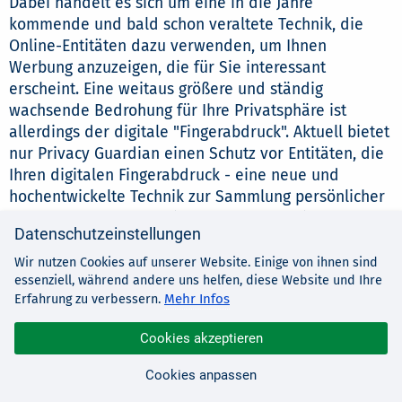
Dabei handelt es sich um eine in die Jahre
kommende und bald schon veraltete Technik, die
Online-Entitäten dazu verwenden, um Ihnen
Werbung anzuzeigen, die für Sie interessant
erscheint. Eine weitaus größere und ständig
wachsende Bedrohung für Ihre Privatsphäre ist
allerdings der digitale "Fingerabdruck". Aktuell bietet
nur Privacy Guardian einen Schutz vor Entitäten, die
Ihren digitalen Fingerabdruck - eine neue und
hochentwickelte Technik zur Sammlung persönlicher
Daten - erfassen. Dabei werden Informationen
Datenschutzeinstellungen
gewonnen, die spezifisch für Ihren Computer sind
und sehr persönliche Details über Ihre Identität
Wir nutzen Cookies auf unserer Website. Einige von ihnen sind
essenziell, während andere uns helfen, diese Website und Ihre
beinhalten. Dazu gehören Informationen über:
Mehr Infos
Erfahrung zu verbessern.
Cookies akzeptieren
geografische Lokation
Cookies anpassen