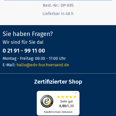
Best.-Nr.:
DP-695
Lieferbar in 48 h
Sie haben Fragen?
Wir sind für Sie da!
0 21 91 - 99 11 00
Montag - Freitag: 08:30 - 17:00 Uhr
E-Mail:
hallo@edv-buchversand.de
Zertifizierter Shop
...
★
★
★
★
★
Sehr gut
4,90
/5,00
Käuferschutz inklusive