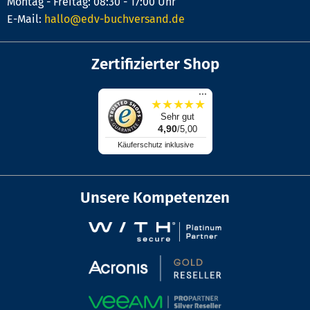
Montag - Freitag: 08:30 - 17:00 Uhr
E-Mail:
hallo@edv-buchversand.de
Zertifizierter Shop
...
★
★
★
★
★
Sehr gut
4,90
/5,00
Käuferschutz inklusive
Unsere Kompetenzen